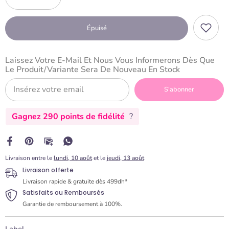
Diminuer
Augmenter
la
la
quantité
quantité
Épuisé
pour
pour
Moule
Moule
Silicone
Silicone
9
9
Laissez Votre E-Mail Et Nous Vous Informerons Dès Que
Mini
Mini
Le Produit/variante Sera De Nouveau En Stock
Roses
Roses
Fleurs
Fleurs
S'abonner
Gagnez 290 points de fidélité
?
Livraison entre le
lundi, 10 août
et le
jeudi, 13 août
Livraison offerte
Livraison rapide & gratuite dès 499dh*
Satisfaits ou Remboursés
Garantie de remboursement à 100%.
Label