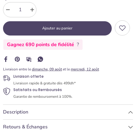
Diminuer
Augmenter
la
la
quantité
quantité
Ajouter au panier
pour
pour
Moule
Moule
Silicone
Silicone
Gagnez 690 points de fidélité
?
Couronne
Couronne
Livraison entre le
dimanche, 09 août
et le
mercredi, 12 août
Livraison offerte
Livraison rapide & gratuite dès 499dh*
Satisfaits ou Remboursés
Garantie de remboursement à 100%.
Description
Retours & Échanges