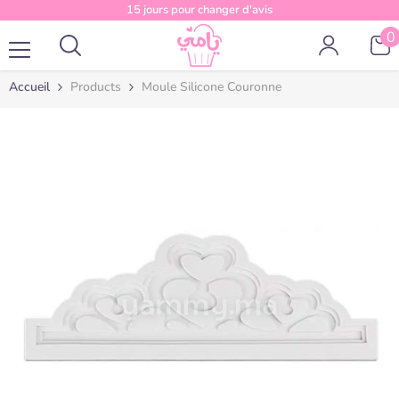
Passer au contenu
15 jours pour changer d'avis
0
0
a
Accueil
Products
Moule Silicone Couronne