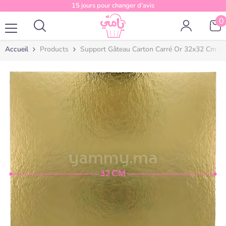
Passer au contenu
15 jours pour changer d'avis
0
0
a
Accueil
Products
Support Gâteau Carton Carré Or 32x32 Cm (x