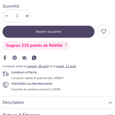
Quantité:
Diminuer
Augmenter
la
la
quantité
quantité
Ajouter au panier
pour
pour
Support
Support
Gâteau
Gâteau
Gagnez 220 points de fidélité
?
Carton
Carton
Carré
Carré
Or
Or
32x32
32x32
cm
cm
Livraison entre le
samedi, 08 août
et le
mardi, 11 août
(x5)
(x5)
Livraison offerte
Livraison rapide & gratuite dès 499dh*
Satisfaits ou Remboursés
Garantie de remboursement à 100%.
Description
Retours & Échanges