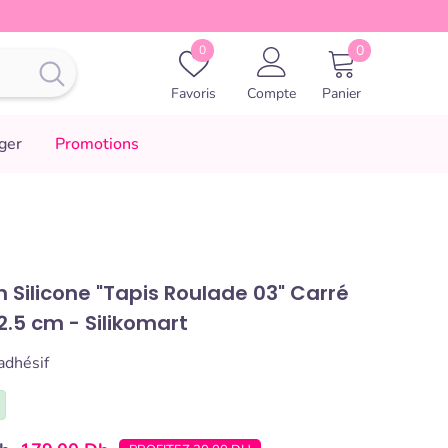
0
Favoris
0
0
article
Favoris
Compte
Panier
ger
Promotions
n Silicone "Tapis Roulade 03" Carré
32.5 cm - Silikomart
adhésif