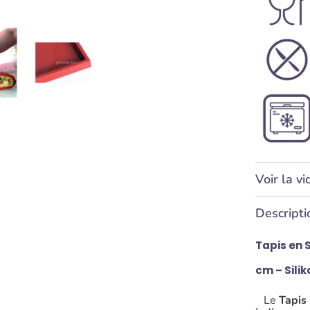
Voir la v
Descripti
Tapis en S
cm – Sili
Le
Tapis