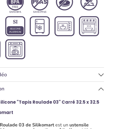
idéo
on
ilicone "Tapis Roulade 03" Carré 32.5 x 32.5
komart
 Roulade 03 de Silikomart
est un
ustensile