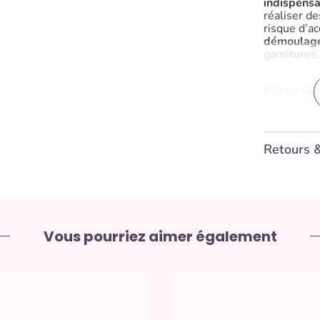
indispensa
réaliser de
risque d’a
démoulage
garnitures.
Caractéri
Dimensi
Matière 
Retours 
Propriét
Plage th
Compati
vaissell
Vous pourriez aimer également
Marque 
Points fort