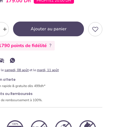
Dh
179.00 Dh
PROFITEZ 20.00 DH
Ajouter au panier
r
Augmenter
la
quantité
790 points de fidélité
?
pour
Tapis
en
Silicone
pis
&quot;Tapis
e le
samedi, 08 août
et le
mardi, 11 août
Roulade
03&quot;
on offerte
Carré
n rapide & gratuite dès 499dh*
32.5
x
aits ou Remboursés
32.5
e de remboursement à 100%.
cm
-
t
Silikomart