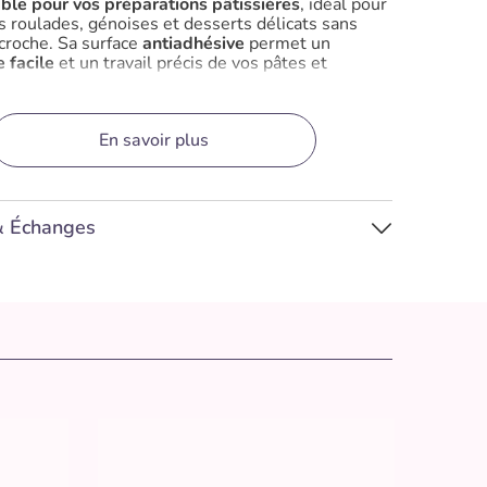
ble pour vos préparations pâtissières
, idéal pour
s roulades, génoises et desserts délicats sans
ccroche. Sa surface
antiadhésive
permet un
 facile
et un travail précis de vos pâtes et
stiques techniques :
En savoir plus
ons :
32.5 x 32.5 cm
:
Silicone platinium alimentaire
& Échanges
és :
Antiadhésif, flexible, résistant
ermique :
-60°C à +230°C
ble :
Four, congélateur, micro-ondes, lave-
e
:
Silikomart Professional
s :