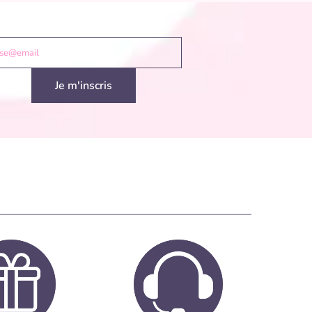
sse@email
Je m'inscris