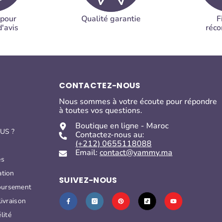
 pour
Qualité garantie
F
'avis
réc
CONTACTEZ-NOUS
Nous sommes à votre écoute pour répondre
s
à toutes vos questions.
Boutique en ligne - Maroc
US ?
Contactez-nous au:
(+212) 0655118088
Email:
contact@yammy.ma
es
ation
SUIVEZ-NOUS
oursement
livraison
lité