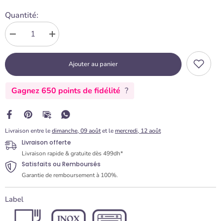
Quantité:
Diminuer
Augmenter
la
la
quantité
quantité
Ajouter au panier
pour
pour
Spatule
Spatule
Longue
Longue
Gagnez 650 points de fidélité
?
&amp;
&amp;
Droite
Droite
30
30
cm
cm
-
-
Livraison entre le
dimanche, 09 août
et le
mercredi, 12 août
Lacor
Lacor
Livraison offerte
Livraison rapide & gratuite dès 499dh*
Satisfaits ou Remboursés
Garantie de remboursement à 100%.
Label