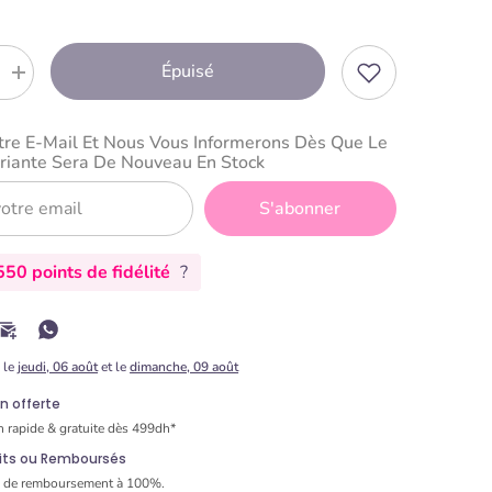
Épuisé
r
Augmenter
la
quantité
tre E-Mail Et Nous Vous Informerons Dès Que Le
pour
riante Sera De Nouveau En Stock
Verre
Doseur
en
S'abonner
ilene
Polypropilene
500
ml
50 points de fidélité
?
-
Lacor
e le
jeudi, 06 août
et le
dimanche, 09 août
on offerte
n rapide & gratuite dès 499dh*
aits ou Remboursés
e de remboursement à 100%.