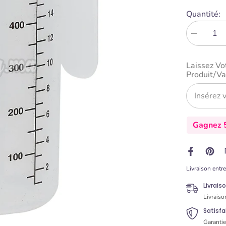
Quantité:
Diminue
la
quantité
Laissez Vo
pour
Produit/va
Verre
Doseur
en
Polyprop
500
ml
Gagnez 5
-
Lacor
Livraison entr
Livrais
Livraiso
Satisf
Garanti