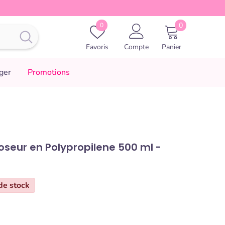
0
Favoris
0
0
article
Favoris
Compte
Panier
ger
Promotions
oseur en Polypropilene 500 ml -
de stock