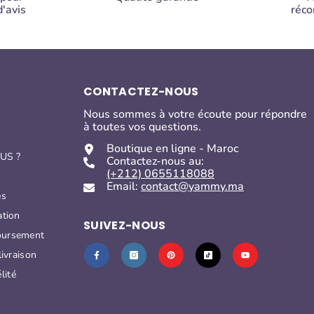
'avis
réc
CONTACTEZ-NOUS
Nous sommes à votre écoute pour répondre
s
à toutes vos questions.
Boutique en ligne - Maroc
US ?
Contactez-nous au:
(+212) 0655118088
Email:
contact@yammy.ma
es
ation
SUIVEZ-NOUS
oursement
livraison
lité