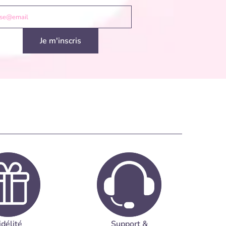
sse@email
Je m'inscris
idélité
Support &